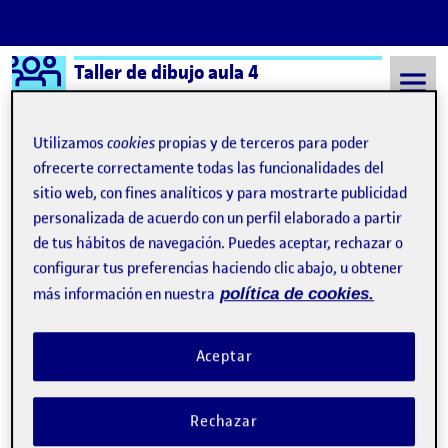
Logo Ágora
Taller de dibujo aula 4
Saltar al contenido
Utilizamos
cookies
propias y de terceros para poder
ofrecerte correctamente todas las funcionalidades del
sitio web, con fines analíticos y para mostrarte publicidad
Semestre 20222 - Aula 4
8 Septiembre, 2021
personalizada de acuerdo con un perfil elaborado a partir
8 Septiembre, 2021
de tus hábitos de navegación. Puedes aceptar, rechazar o
configurar tus preferencias haciendo clic abajo, u obtener
más información en nuestra
política de cookies.
¡Bienvenidos y bienvenidas!
Publicado por
Publicado por
Folio
Visibilidad:
Fecha de publicación
15 septiembre, 2022 3:41 pm
Pública
-
8 Sep 2021
Aceptar
Rechazar