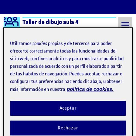
Logo Ágora
Taller de dibujo aula 4
Saltar al contenido
Utilizamos
cookies
propias y de terceros para poder
ofrecerte correctamente todas las funcionalidades del
sitio web, con fines analíticos y para mostrarte publicidad
Semestre 20222 - Aula 4
Flash 4 > La conciencia de la experimentación
personalizada de acuerdo con un perfil elaborado a partir
Flash 4 > La conciencia de
de tus hábitos de navegación. Puedes aceptar, rechazar o
configurar tus preferencias haciendo clic abajo, u obtener
la experimentación
más información en nuestra
política de cookies.
Flash 4 > La conciencia de la experimentación
Publicado por
Aceptar
Publicado por
Maria Paula González Pinzón
Visibilidad:
Fecha de publicación
1 junio, 2023 11:12 pm
en Flash 4 > La conciencia de la 
Pública
-
1 Jun 2023
-
2 comentarios
Rechazar