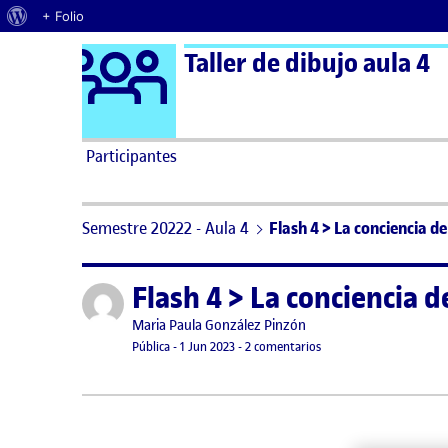
Acerca de WordPress
+ Folio
Logo Ágora
Taller de dibujo aula 4
Saltar al contenido
Participantes
Semestre 20222 - Aula 4
Flash 4 > La conciencia d
Flash 4 > La conciencia 
Publicado por
Publicado por
Maria Paula González Pinzón
Visibilidad:
Fecha de publicación
1 junio, 2023 11:12 pm
en Flash 4 > La concien
Pública
-
1 Jun 2023
-
2 comentarios