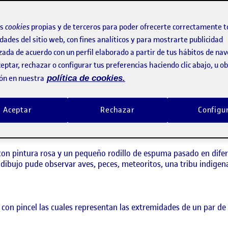
os
cookies
propias y de terceros para poder ofrecerte correctamente t
dades del sitio web, con fines analíticos y para mostrarte publicidad
zada de acuerdo con un perfil elaborado a partir de tus hábitos de na
eptar, rechazar o configurar tus preferencias haciendo clic abajo, u 
cha base de los dibujos,
ón en nuestra
política de cookies.
 con un poco de agua fui soplando en diferentes direcciones sobre
 wuise dibujarla, como resultado un chico en una escena un poco
Aceptar
Rechazar
Configu
on pintura rosa y un pequeño rodillo de espuma pasado en difere
ibujo pude observar aves, peces, meteoritos, una tribu indigen
 con pincel las cuales representan las extremidades de un par de