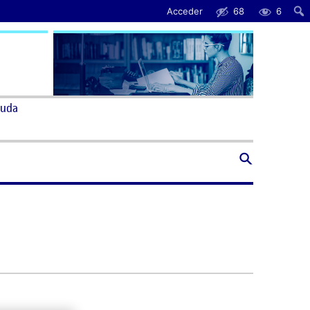
Acceder
68
6
uda