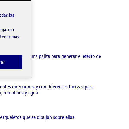
odas las
vegación.
obtener más
 las gotas con una pajita para generar el efecto de
 extraña.
rar
ntes direcciones y con diferentes fuerzas para
a, remolinos y agua
 esqueletos que se dibujan sobre ellas