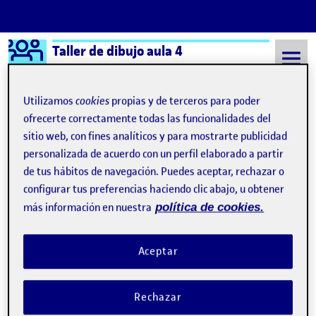
Logo Ágora
Taller de dibujo aula 4
Saltar al contenido
Utilizamos
cookies
propias y de terceros para poder
ofrecerte correctamente todas las funcionalidades del
sitio web, con fines analíticos y para mostrarte publicidad
Semestre 20222 - Aula 4
1 Junio, 2023
personalizada de acuerdo con un perfil elaborado a partir
1 Junio, 2023
de tus hábitos de navegación. Puedes aceptar, rechazar o
configurar tus preferencias haciendo clic abajo, u obtener
más información en nuestra
política de cookies.
Flash 4 > La conciencia de la experimentación
Publicado por
Publicado por
Maria Paula González Pinzón
Visibilidad:
Fecha de publicación
1 junio, 2023 11:12 pm
en Flash 4 > La conciencia de la 
Pública
-
1 Jun 2023
-
2 comentarios
Aceptar
Rechazar