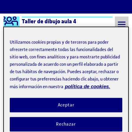
Logo Ágora
Taller de dibujo aula 4
Saltar al contenido
Utilizamos
cookies
propias y de terceros para poder
ofrecerte correctamente todas las funcionalidades del
sitio web, con fines analíticos y para mostrarte publicidad
Semestre 20222 - Aula 4
IMAGINACION
personalizada de acuerdo con un perfil elaborado a partir
IMAGINACION
de tus hábitos de navegación. Puedes aceptar, rechazar o
configurar tus preferencias haciendo clic abajo, u obtener
más información en nuestra
política de cookies.
Flash 4 > La conciencia de la experimentación
Publicado por
Publicado por
Maria Paula González Pinzón
Visibilidad:
Fecha de publicación
1 junio, 2023 11:12 pm
en Flash 4 > La conciencia de la 
Pública
-
1 Jun 2023
-
2 comentarios
Aceptar
Rechazar