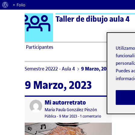
Acerca de WordPress
+ Folio
Logo Ágora
Taller de dibujo aula 4
Saltar al contenido
Participantes
Utilizam
funcionali
personali
Semestre 20222 - Aula 4
9 Marzo, 2023
Puedes ac
informaci
9 Marzo, 2023
Mi autorretrato
Publicado por
Publicado por
Maria Paula González Pinzón
Visibilidad:
Fecha de publicación
9 marzo, 2023 11:58 pm
en Mi autorretrato
Pública
-
9 Mar 2023
-
1 comentario