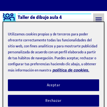
Logo Ágora
Taller de dibujo aula 4
Saltar al contenido
Utilizamos
cookies
propias y de terceros para poder
ofrecerte correctamente todas las funcionalidades del
sitio web, con fines analíticos y para mostrarte publicidad
Semestre 20222 - Aula 4
rostros
personalizada de acuerdo con un perfil elaborado a partir
rostros
de tus hábitos de navegación. Puedes aceptar, rechazar o
configurar tus preferencias haciendo clic abajo, u obtener
más información en nuestra
política de cookies.
Mi autorretrato
Publicado por
Publicado por
Maria Paula González Pinzón
Visibilidad:
Fecha de publicación
9 marzo, 2023 11:58 pm
en Mi autorretrato
Pública
-
9 Mar 2023
-
1 comentario
Aceptar
Rechazar