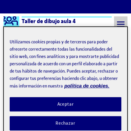
Logo Ágora
Taller de dibujo aula 4
Saltar al contenido
Utilizamos
cookies
propias y de terceros para poder
ofrecerte correctamente todas las funcionalidades del
sitio web, con fines analíticos y para mostrarte publicidad
Semestre 20222 - Aula 4
19 Marzo, 2023
personalizada de acuerdo con un perfil elaborado a partir
19 Marzo, 2023
de tus hábitos de navegación. Puedes aceptar, rechazar o
configurar tus preferencias haciendo clic abajo, u obtener
más información en nuestra
política de cookies.
PEC 1 DIBUJAR PARA MIRAR
Publicado por
Publicado por
Sandra Isabel de la Cruz Alvarez
Visibilidad:
Fecha de publicación
en PEC 1 DIBUJAR PARA MIRAR
Pública
-
19 Mar 2023
-
comentario
Aceptar
PEC 1 > Dibujar para mirar …
Rechazar