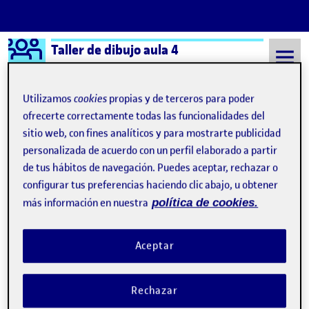
Logo Ágora
Taller de dibujo aula 4
Saltar al contenido
Utilizamos
cookies
propias y de terceros para poder
ofrecerte correctamente todas las funcionalidades del
sitio web, con fines analíticos y para mostrarte publicidad
Semestre 20222 - Aula 4
Sandra Isabel de la Cruz Alvarez
personalizada de acuerdo con un perfil elaborado a partir
Sandra Isabel de la Cruz
de tus hábitos de navegación. Puedes aceptar, rechazar o
configurar tus preferencias haciendo clic abajo, u obtener
Alvarez
más información en nuestra
política de cookies.
PEC 1 DIBUJAR PARA MIRAR
Publicado por
Aceptar
Publicado por
Sandra Isabel de la Cruz Alvarez
Visibilidad:
Fecha de publicación
en PEC 1 DIBUJAR PARA MIRAR
Pública
-
19 Mar 2023
-
comentario
Rechazar
PEC 1 > Dibujar para mirar …