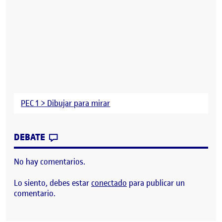
PEC 1 > Dibujar para mirar
CONTRIBUTION
0
EN PEC 1 DIBUJAR PARA MIRAR
DEBATE
No hay comentarios.
Lo siento, debes estar
conectado
para publicar un
comentario.