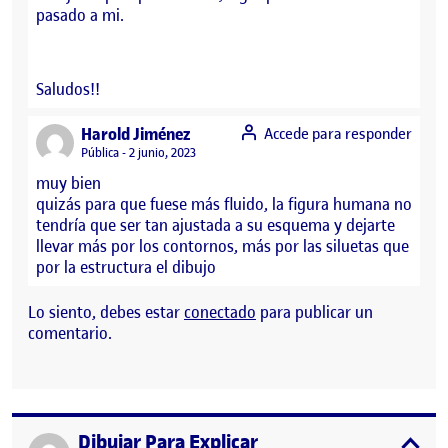
pasado a mi.
Saludos!!
says:
Harold Jiménez
Accede para responder
Visibilidad:
Pública
2 junio, 2023
muy bien
quizás para que fuese más fluido, la figura humana no
tendría que ser tan ajustada a su esquema y dejarte
llevar más por los contornos, más por las siluetas que
por la estructura el dibujo
Lo siento, debes estar
conectado
para publicar un
comentario.
Dibujar Para Explicar
Publicado por
expa