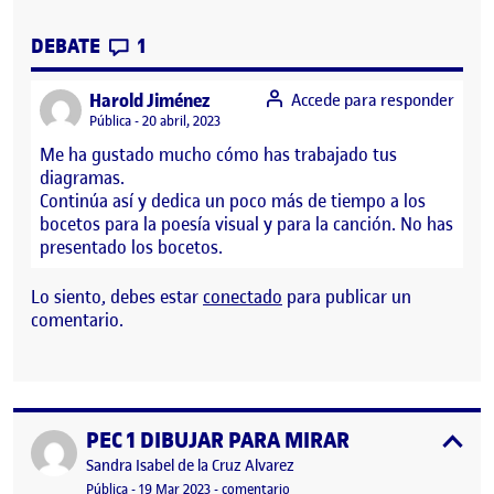
CONTRIBUTIONS
EN DIBUJAR PARA EXPLICAR
DEBATE
1
says:
Harold Jiménez
Accede para responder
Visibilidad:
Pública
20 abril, 2023
Me ha gustado mucho cómo has trabajado tus
diagramas.
Continúa así y dedica un poco más de tiempo a los
bocetos para la poesía visual y para la canción. No has
presentado los bocetos.
Lo siento, debes estar
conectado
para publicar un
comentario.
PEC 1 DIBUJAR PARA MIRAR
Publicado por
expa
Publicado por
Sandra Isabel de la Cruz Alvarez
Visibilidad:
Fecha de publicación
en PEC 1 DIBUJAR PARA MIRAR
Pública
-
19 Mar 2023
-
comentario