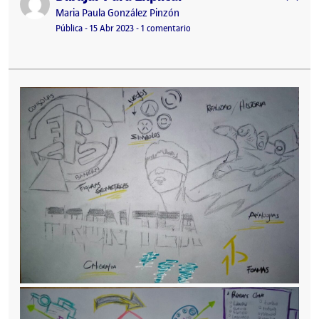
Publicado por
Maria Paula González Pinzón
Visibilidad:
Fecha de publicación
16 abril, 2023 12:21 am
en Dibujar Para Explicar
Pública
-
15 Abr 2023
-
1 comentario