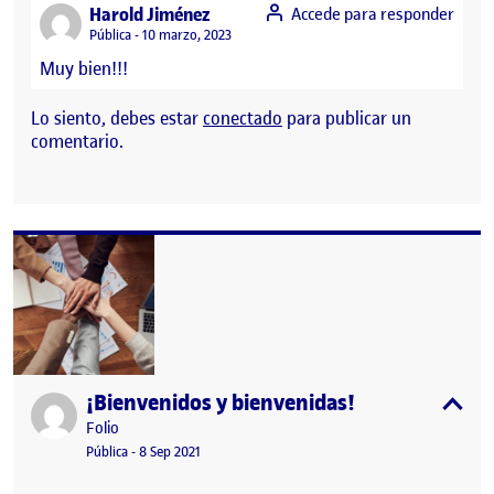
says:
Harold Jiménez
Accede para responder
Visibilidad:
Pública
10 marzo, 2023
Muy bien!!!
Lo siento, debes estar
conectado
para publicar un
comentario.
¡Bienvenidos y bienvenidas!
Publicado por
expa
Publicado por
Folio
Visibilidad:
Fecha de publicación
15 septiembre, 2022 3:41 pm
Pública
-
8 Sep 2021