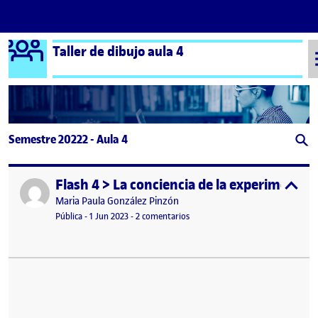
Logo Ágora
Taller de dibujo aula 4
Saltar al contenido
Semestre 20222 - Aula 4
Flash 4 > La conciencia de la experimentac
Publicado por
expa
Publicado por
Maria Paula González Pinzón
Visibilidad:
Fecha de publicación
1 junio, 2023 11:12 pm
en Flash 4 > La conciencia de la 
Pública
-
1 Jun 2023
-
2 comentarios