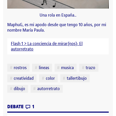
Una rola en España..
MaphuG, es mi apodo desde que tengo 10 años, por mi
nombre María Paula.
Flash 1 > La conciencia de mirar(nos): El
autorretrato
Etiquetas
rostros
lineas
musica
trazo
creatividad
color
tallertibujo
dibujo
autorretrato
CONTRIBUTIONS
EN MI AUTORRETRATO
DEBATE
1