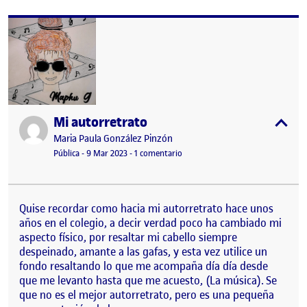
Mi autorretrato
Publicado por
expa
Publicado por
Maria Paula González Pinzón
Visibilidad:
Fecha de publicación
9 marzo, 2023 11:58 pm
en Mi autorretrato
Pública
-
9 Mar 2023
-
1 comentario
Quise recordar como hacia mi autorretrato hace unos
años en el colegio, a decir verdad poco ha cambiado mi
aspecto físico, por resaltar mi cabello siempre
despeinado, amante a las gafas, y esta vez utilice un
fondo resaltando lo que me acompaña día día desde
que me levanto hasta que me acuesto, (La música). Se
que no es el mejor autorretrato, pero es una pequeña